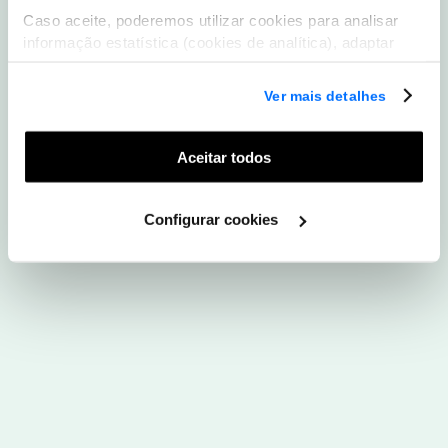
Caso aceite, poderemos utilizar cookies para analisar
Descarregar App WOO
informação estatística (cookies de analítica), adaptar
este serviço às suas preferências e apresentar-lhe
funcionalidades (cookies de personalização e
Ver mais detalhes
funcionalidade) e adaptar anúncios aos seus interesses
(cookies de publicidade personalizada). Pode gerir a
utilização dos cookies clicando em "
Configurar
Aceitar todos
Cookies
".
Configurar cookies