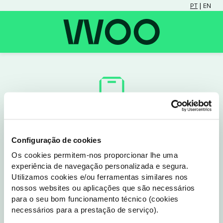
 | 
PT
EN
Configuração de cookies
Não tens a App WOO

Os cookies permitem-nos proporcionar lhe uma
experiência de navegação personalizada e segura.
Utilizamos cookies e/ou ferramentas similares nos
Para continuares, precisas de instalar a app WOO.
nossos websites ou aplicações que são necessários
Depois basta tocares no link novamente para acederes 
para o seu bom funcionamento técnico (cookies
diretamente às funcionalidades de forma fácil e segura.
necessários para a prestação de serviço).