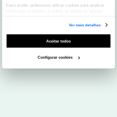
Caso aceite, poderemos utilizar cookies para analisar
Descarregar App WOO
informação estatística (cookies de analítica), adaptar
este serviço às suas preferências e apresentar-lhe
funcionalidades (cookies de personalização e
Ver mais detalhes
funcionalidade) e adaptar anúncios aos seus interesses
(cookies de publicidade personalizada). Pode gerir a
utilização dos cookies clicando em "
Configurar
Aceitar todos
Cookies
".
Configurar cookies