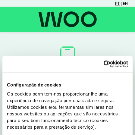
 | 
PT
EN
Configuração de cookies
Não tens a App WOO

Os cookies permitem-nos proporcionar lhe uma
experiência de navegação personalizada e segura.
Utilizamos cookies e/ou ferramentas similares nos
Para continuares, precisas de instalar a app WOO.
nossos websites ou aplicações que são necessários
Depois basta tocares no link novamente para acederes 
para o seu bom funcionamento técnico (cookies
diretamente às funcionalidades de forma fácil e segura.
necessários para a prestação de serviço).