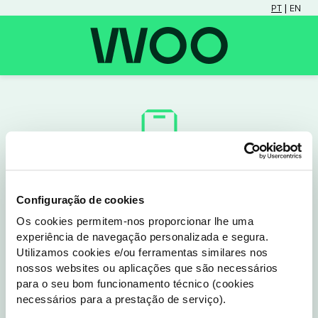
 | 
PT
EN
Configuração de cookies
Não tens a App WOO

Os cookies permitem-nos proporcionar lhe uma
experiência de navegação personalizada e segura.
Utilizamos cookies e/ou ferramentas similares nos
Para continuares, precisas de instalar a app WOO.
nossos websites ou aplicações que são necessários
Depois basta tocares no link novamente para acederes 
para o seu bom funcionamento técnico (cookies
diretamente às funcionalidades de forma fácil e segura.
necessários para a prestação de serviço).