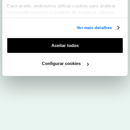
Caso aceite, poderemos utilizar cookies para analisar
Descarregar App WOO
informação estatística (cookies de analítica), adaptar
este serviço às suas preferências e apresentar-lhe
funcionalidades (cookies de personalização e
Ver mais detalhes
funcionalidade) e adaptar anúncios aos seus interesses
(cookies de publicidade personalizada). Pode gerir a
utilização dos cookies clicando em "
Configurar
Aceitar todos
Cookies
".
Configurar cookies